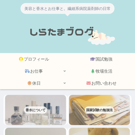
美容と香水とお仕事と。繊細系病院薬剤師の日常
プロフィール
国試勉強
お仕事
牧場生活
休日
お問い合わせ
香水について
国家試験の勉強法