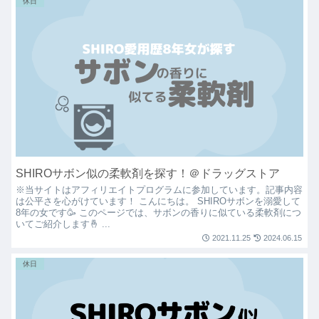
休日
SHIROサボン似の柔軟剤を探す！＠ドラッグストア
※当サイトはアフィリエイトプログラムに参加しています。記事内容
は公平さを心がけています！ こんにちは。 SHIROサボンを溺愛して
8年の女です🥳 このページでは、サボンの香りに似ている柔軟剤につ
いてご紹介します🤞 ...
2021.11.25
2024.06.15
休日