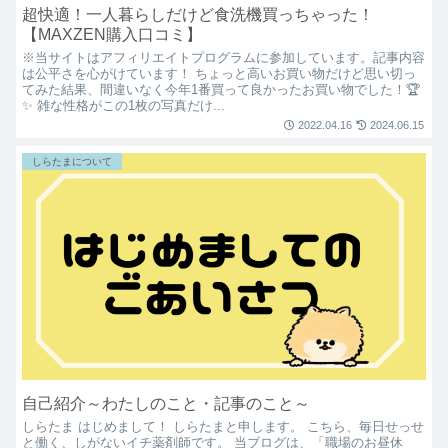
超快適！一人暮らしだけど食洗機買っちゃった！
【MAXZEN購入口コミ】
※当サイトはアフィリエイトプログラムに参加しています。記事内容
は公平さを心がけています！ ちょっと高いお買い物だけど思い切っ
てみた結果、間違いなく今年1番買って良かったお買い物でした！🏆
✨ 雑な性格がこの1枚の写真だけ...
2022.04.16
2024.06.15
しらたまについて
自己紹介～わたしのこと・記事のこと～
しらたま はじめまして！ しらたまと申します。 こちら、毎日せっせ
と働く、しがないイチ薬剤師です。 当ブログは、「職場のお昼休