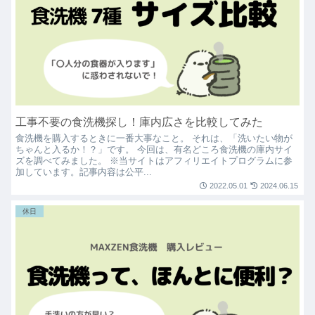
工事不要の食洗機探し！庫内広さを比較してみた
食洗機を購入するときに一番大事なこと。 それは、「洗いたい物が
ちゃんと入るか！？」です。 今回は、有名どころ食洗機の庫内サイ
ズを調べてみました。 ※当サイトはアフィリエイトプログラムに参
加しています。記事内容は公平...
2022.05.01
2024.06.15
休日