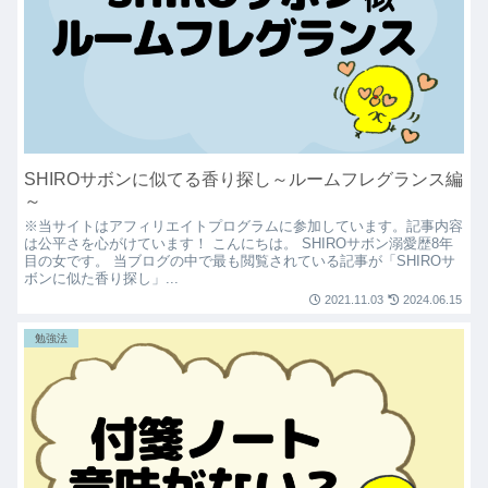
SHIROサボンに似てる香り探し～ルームフレグランス編
～
※当サイトはアフィリエイトプログラムに参加しています。記事内容
は公平さを心がけています！ こんにちは。 SHIROサボン溺愛歴8年
目の女です。 当ブログの中で最も閲覧されている記事が「SHIROサ
ボンに似た香り探し」...
2021.11.03
2024.06.15
勉強法