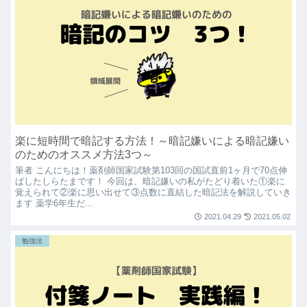
楽に短時間で暗記する方法！～暗記嫌いによる暗記嫌い
のためのオススメ方法3つ～
筆者 こんにちは！薬剤師国家試験第103回の国試直前1ヶ月で70点伸
ばしたしらたまです！ 今回は、暗記嫌いの私がたどり着いた①楽に
覚えられて②楽に思い出せて③点数に直結した暗記法を解説していき
ます 薬学6年生だ...
2021.04.29
2021.05.02
勉強法