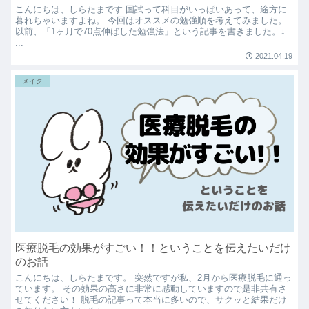
こんにちは、しらたまです 国試って科目がいっぱいあって、途方に
暮れちゃいますよね。 今回はオススメの勉強順を考えてみました。
以前、「1ヶ月で70点伸ばした勉強法」という記事を書きました。↓
...
2021.04.19
メイク
医療脱毛の効果がすごい！！ということを伝えたいだけ
のお話
こんにちは、しらたまです。 突然ですが私、2月から医療脱毛に通っ
ています。 その効果の高さに非常に感動していますので是非共有さ
せてください！ 脱毛の記事って本当に多いので、サクッと結果だけ